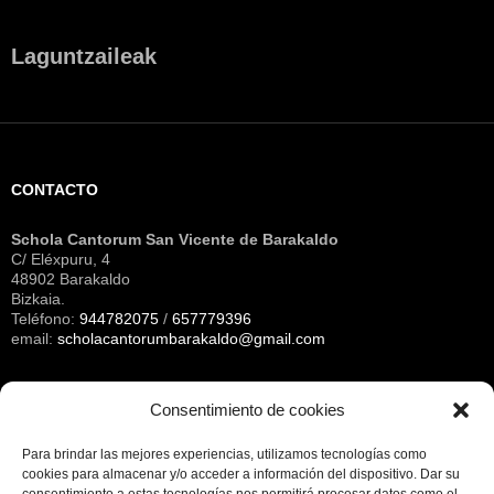
Laguntzaileak
CONTACTO
Schola Cantorum San Vicente de Barakaldo
C/ Eléxpuru, 4
48902 Barakaldo
Bizkaia.
Teléfono:
944782075
/
657779396
email:
scholacantorumbarakaldo@gmail.com
Consentimiento de cookies
Archivos
Para brindar las mejores experiencias, utilizamos tecnologías como
cookies para almacenar y/o acceder a información del dispositivo.
Dar su