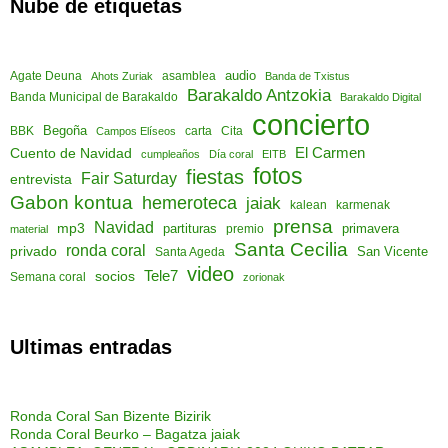
Nube de etiquetas
audio
asamblea
Agate Deuna
Ahots Zuriak
Banda de Txistus
Barakaldo Antzokia
Banda Municipal de Barakaldo
Barakaldo Digital
concierto
Begoña
Cita
BBK
Campos Elíseos
carta
El Carmen
Cuento de Navidad
cumpleaños
Día coral
EITB
fotos
fiestas
Fair Saturday
entrevista
Gabon kontua
hemeroteca
jaiak
kalean
karmenak
prensa
Navidad
mp3
partituras
primavera
material
premio
Santa Cecilia
ronda coral
privado
San Vicente
Santa Ageda
video
socios
Tele7
Semana coral
zorionak
Ultimas entradas
Ronda Coral San Bizente Bizirik
Ronda Coral Beurko – Bagatza jaiak