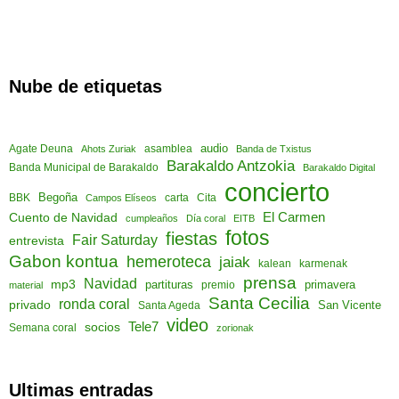
Nube de etiquetas
audio
asamblea
Agate Deuna
Ahots Zuriak
Banda de Txistus
Barakaldo Antzokia
Banda Municipal de Barakaldo
Barakaldo Digital
concierto
Begoña
Cita
BBK
Campos Elíseos
carta
El Carmen
Cuento de Navidad
cumpleaños
Día coral
EITB
fotos
fiestas
Fair Saturday
entrevista
Gabon kontua
hemeroteca
jaiak
kalean
karmenak
prensa
Navidad
mp3
partituras
primavera
material
premio
Santa Cecilia
ronda coral
privado
San Vicente
Santa Ageda
video
socios
Tele7
Semana coral
zorionak
Ultimas entradas