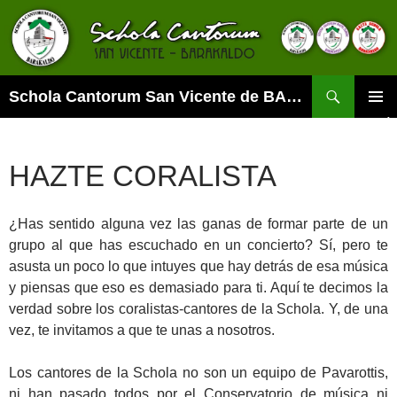
Buscar
Schola Cantorum San Vicente de BARAKALDO
SALTAR
MENÚ
AL
PRINCI
CONTENIDO
HAZTE CORALISTA
¿Has sentido alguna vez las ganas de formar parte de un
grupo al que has escuchado en un concierto? Sí, pero te
asusta un poco lo que intuyes que hay detrás de esa música
y piensas que eso es demasiado para ti. Aquí te decimos la
verdad sobre los coralistas-cantores de la Schola. Y, de una
vez, te invitamos a que te unas a nosotros.
Los cantores de la Schola no son un equipo de Pavarottis,
ni han pasado todos por el Conservatorio de música ni