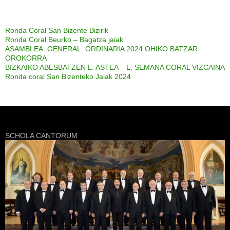
Ronda Coral San Bizente Bizirik
Ronda Coral Beurko – Bagatza jaiak
ASAMBLEA GENERAL ORDINARIA 2024 OHIKO BATZAR
OROKORRA
BIZKAIKO ABESBATZEN L. ASTEA – L. SEMANA CORAL VIZCAINA
Ronda coral San Bizenteko Jaiak 2024
SCHOLA CANTORUM