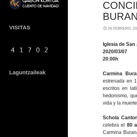
CONCI
BURA
VISITAS
26 FEBRERO, 2
Iglesia de San
2020/03/07
20:00h
Laguntzaileak
Carmina Bura
estrenada en 1
escritos en lat
hedonismo, que
vida y la muert
Schola Canto
celebra el
80 a
Carmina Burana