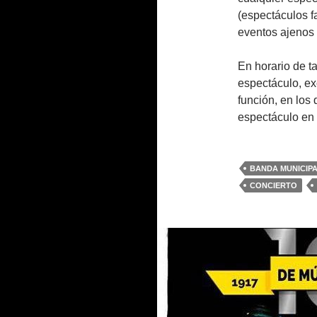
(espectáculos f
eventos ajenos a
En horario de t
espectáculo, ex
función, en los
espectáculo en 
BANDA MUNICIP
CONCIERTO