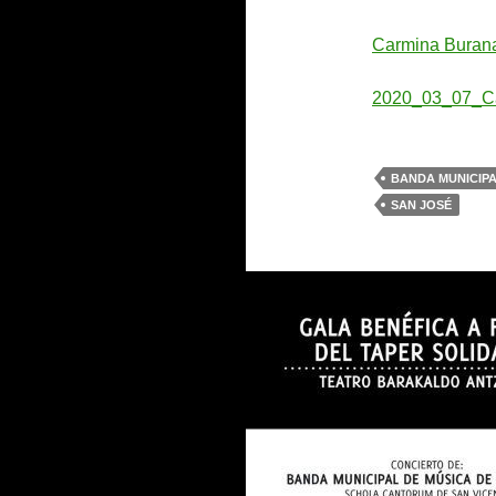
Carmina Buran
2020_03_07_Ca
BANDA MUNICIP
SAN JOSÉ