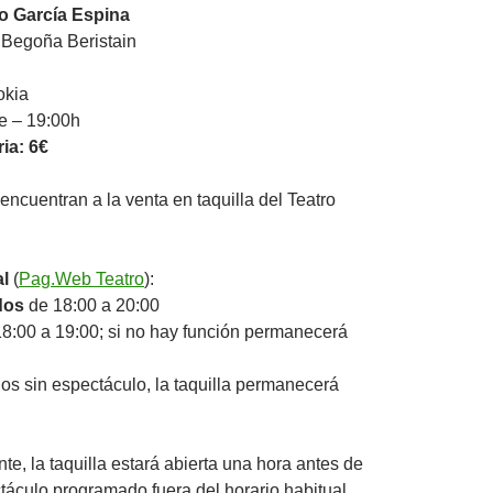
o García Espina
 Begoña Beristain
okia
e – 19:00h
ia: 6€
encuentran a la venta en taquilla del Teatro
al
(
Pag.Web Teatro
):
dos
de 18:00 a 20:00
8:00 a 19:00; si no hay función permanecerá
s sin espectáculo, la taquilla permanecerá
e, la taquilla estará abierta una hora antes de
táculo programado fuera del horario habitual