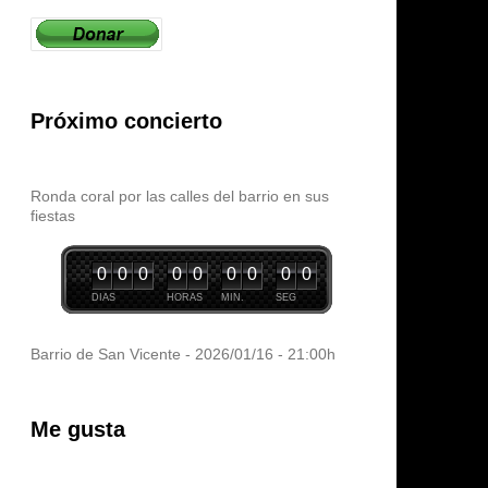
Próximo concierto
Ronda coral por las calles del barrio en sus
fiestas
0
0
0
0
0
0
0
0
0
DIAS
HORAS
MIN.
SEG
Barrio de San Vicente - 2026/01/16 - 21:00h
Me gusta