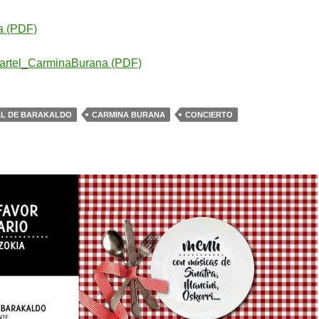
a (PDF)
rtel_CarminaBurana (PDF)
AL DE BARAKALDO
CARMINA BURANA
CONCIERTO