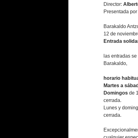
Director:
Albert
Presentada por
Barakaldo Antz
12 de noviembr
Entrada solidar
las entradas se 
Barakaldo,
horario habitu
Martes a sába
Domingos
de 1
cerrada.
Lunes y domingo
cerrada.
Excepcionalment
cualquier espec