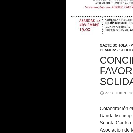
GAZTE SCHOLA - 
BLANCAS
,
SCHOLA
CONCI
FAVOR
SOLID
27 OCTUBRE, 2
Colaboración en
Banda Municipa
Schola Cantoru
Asociación de M