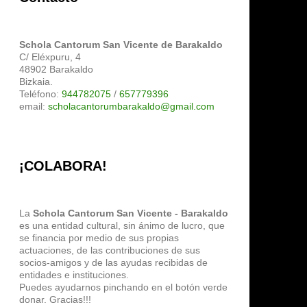
Schola Cantorum San Vicente de Barakaldo
C/ Eléxpuru, 4
48902 Barakaldo
Bizkaia.
Teléfono:
944782075
/
657779396
email:
scholacantorumbarakaldo@gmail.com
¡COLABORA!
La
Schola Cantorum San Vicente - Barakaldo
es una entidad cultural, sin ánimo de lucro, que
se financia por medio de sus propias
actuaciones, de las contribuciones de sus
socios-amigos y de las ayudas recibidas de
entidades e instituciones.
Puedes ayudarnos pinchando en el botón verde
donar. Gracias!!!