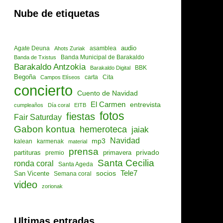
Nube de etiquetas
audio
asamblea
Agate Deuna
Ahots Zuriak
Banda de Txistus
Banda Municipal de Barakaldo
Barakaldo Antzokia
Barakaldo Digital
BBK
Begoña
Cita
Campos Elíseos
carta
concierto
Cuento de Navidad
El Carmen
entrevista
cumpleaños
Día coral
EITB
fotos
fiestas
Fair Saturday
Gabon kontua
hemeroteca
jaiak
Navidad
mp3
kalean
karmenak
material
prensa
privado
partituras
primavera
premio
Santa Cecilia
ronda coral
Santa Ageda
socios
Tele7
San Vicente
Semana coral
video
zorionak
Ultimas entradas