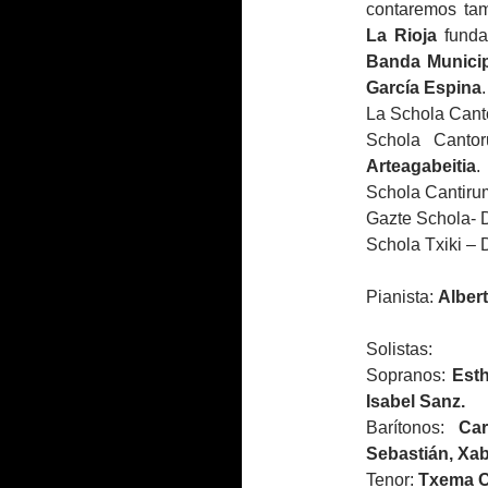
contaremos tam
La Rioja
funda
Banda Municip
García Espina
.
La Schola Canto
Schola Canto
Arteagabeitia
.
Schola Cantirum
Gazte Schola- D
Schola Txiki – 
Pianista:
Alber
Solistas:
Sopranos:
Est
Isabel Sanz.
Barítonos:
Ca
Sebastián, Xab
Tenor:
Txema C