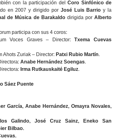
bién con la participación del
Coro Sinfónico de
do en 2007 y dirigido por
José Luis Barrio
y la
al de Música de Barakaldo
dirigida por
Alberto
rum participa con sus 4 coros:
rum Voces Graves – Director:
Txema Cuevas
 Ahots Zuriak – Director:
Patxi Rubio Martín
.
irectora:
Anabe Hernández Soengas
.
Directora:
Irma Rutkauskaité Egiluz
.
to Sáez Puente
her García, Anabe Hernández, Omayra Novales,
rlos Galindo, José Cruz Sainz, Eneko San
ier Bilbao.
uevas.