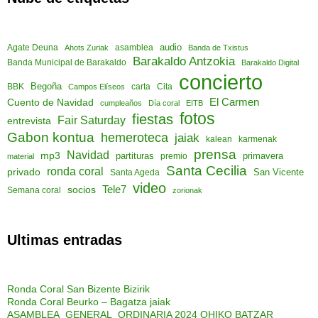
audio
asamblea
Agate Deuna
Ahots Zuriak
Banda de Txistus
Barakaldo Antzokia
Banda Municipal de Barakaldo
Barakaldo Digital
concierto
Begoña
Cita
BBK
Campos Elíseos
carta
El Carmen
Cuento de Navidad
cumpleaños
Día coral
EITB
fotos
fiestas
Fair Saturday
entrevista
Gabon kontua
hemeroteca
jaiak
kalean
karmenak
prensa
Navidad
mp3
partituras
primavera
material
premio
Santa Cecilia
ronda coral
privado
San Vicente
Santa Ageda
video
socios
Tele7
Semana coral
zorionak
Ultimas entradas
Ronda Coral San Bizente Bizirik
Ronda Coral Beurko – Bagatza jaiak
ASAMBLEA GENERAL ORDINARIA 2024 OHIKO BATZAR