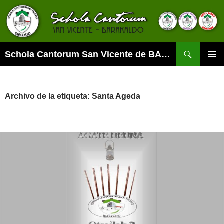
Buscar
Schola Cantorum San Vicente de BARAKALDO
SALTAR
MENÚ
AL
PRINCI
CONTENIDO
Archivo de la etiqueta: Santa Ageda