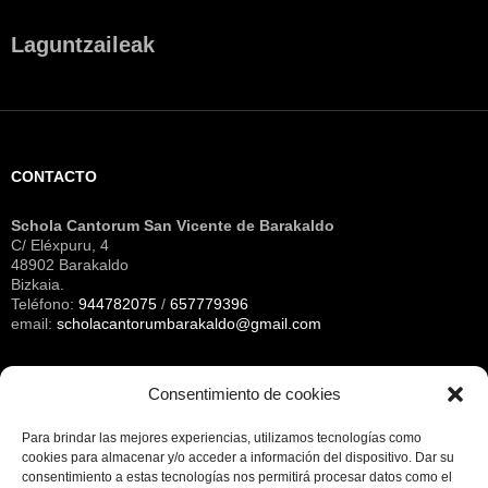
Laguntzaileak
CONTACTO
Schola Cantorum San Vicente de Barakaldo
C/ Eléxpuru, 4
48902 Barakaldo
Bizkaia.
Teléfono:
944782075
/
657779396
email:
scholacantorumbarakaldo@gmail.com
Consentimiento de cookies
Archivos
Para brindar las mejores experiencias, utilizamos tecnologías como
cookies para almacenar y/o acceder a información del dispositivo.
Dar su
consentimiento a estas tecnologías nos permitirá procesar datos como el