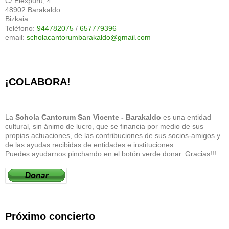
C/ Eléxpuru, 4
48902 Barakaldo
Bizkaia.
Teléfono:
944782075
/
657779396
email:
scholacantorumbarakaldo@gmail.com
¡COLABORA!
La
Schola Cantorum San Vicente - Barakaldo
es una entidad
cultural, sin ánimo de lucro, que se financia por medio de sus
propias actuaciones, de las contribuciones de sus socios-amigos y
de las ayudas recibidas de entidades e instituciones.
Puedes ayudarnos pinchando en el botón verde donar. Gracias!!!
Próximo concierto