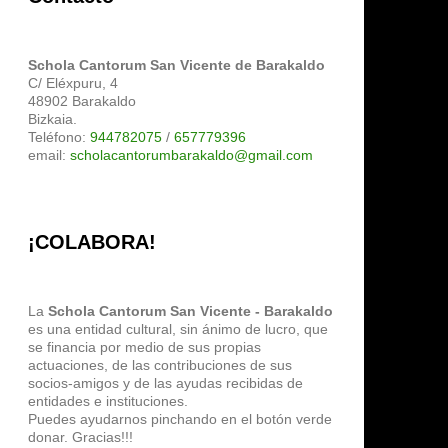
Schola Cantorum San Vicente de Barakaldo
C/ Eléxpuru, 4
48902 Barakaldo
Bizkaia.
Teléfono:
944782075
/
657779396
email:
scholacantorumbarakaldo@gmail.com
¡COLABORA!
La
Schola Cantorum San Vicente - Barakaldo
es una entidad cultural, sin ánimo de lucro, que
se financia por medio de sus propias
actuaciones, de las contribuciones de sus
socios-amigos y de las ayudas recibidas de
entidades e instituciones.
Puedes ayudarnos pinchando en el botón verde
donar. Gracias!!!