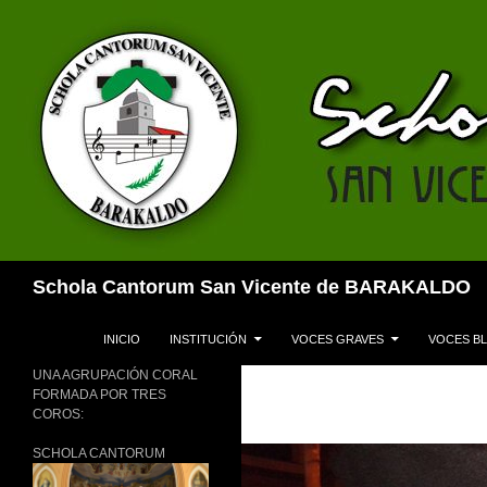
Buscar
Schola Cantorum San Vicente de BARAKALDO
SALTAR AL CONTENIDO
INICIO
INSTITUCIÓN
VOCES GRAVES
VOCES B
UNA AGRUPACIÓN CORAL
FORMADA POR TRES
COROS:
SCHOLA CANTORUM