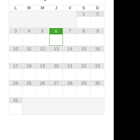
L
M
M
J
V
S
D
1
2
3
4
5
7
8
9
6
10
11
12
13
14
15
16
17
18
19
20
21
22
23
24
25
26
27
28
29
30
31