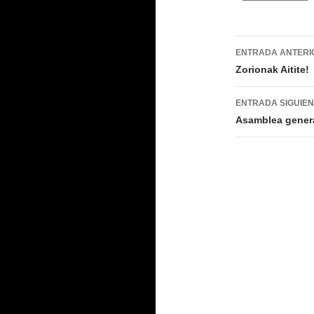
Navegac
ENTRADA ANTERI
de
Zorionak Aitite!
entradas
ENTRADA SIGUIE
Asamblea genera