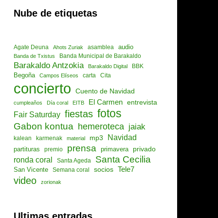
Nube de etiquetas
audio
asamblea
Agate Deuna
Ahots Zuriak
Banda de Txistus
Banda Municipal de Barakaldo
Barakaldo Antzokia
Barakaldo Digital
BBK
Begoña
Cita
Campos Elíseos
carta
concierto
Cuento de Navidad
El Carmen
entrevista
cumpleaños
Día coral
EITB
fotos
fiestas
Fair Saturday
Gabon kontua
hemeroteca
jaiak
Navidad
mp3
kalean
karmenak
material
prensa
privado
partituras
primavera
premio
Santa Cecilia
ronda coral
Santa Ageda
socios
Tele7
San Vicente
Semana coral
video
zorionak
Ultimas entradas