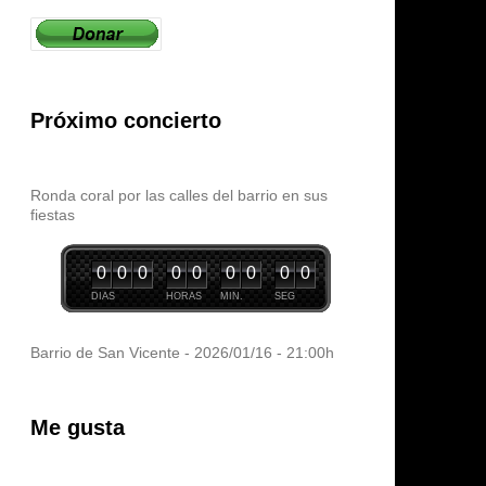
Próximo concierto
Ronda coral por las calles del barrio en sus
fiestas
0
0
0
0
0
0
0
0
0
DIAS
HORAS
MIN.
SEG
Barrio de San Vicente - 2026/01/16 - 21:00h
Me gusta