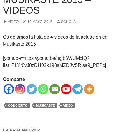
VIDEOS
VÍDEO
19 MAYO, 2015
SCHOLA
Os dejamos la lista de 4 videos de la actuación en
Musikaste 2015
[youtube=https://youtu.be/hgjb3WUMxlQ?
list=PLYr8vJ8zDH02k198sMZDJV5Risa9_PEPc]
Comparte
CONCIERTO
MUSIKASTE
VIDEO
Navegación
ENTRADA ANTERIOR