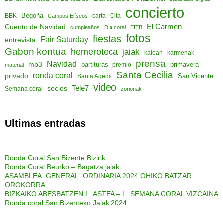
concierto
Begoña
Cita
BBK
Campos Elíseos
carta
El Carmen
Cuento de Navidad
cumpleaños
Día coral
EITB
fotos
fiestas
Fair Saturday
entrevista
Gabon kontua
hemeroteca
jaiak
kalean
karmenak
prensa
Navidad
mp3
partituras
primavera
material
premio
Santa Cecilia
ronda coral
privado
San Vicente
Santa Ageda
video
socios
Tele7
Semana coral
zorionak
Ultimas entradas
Ronda Coral San Bizente Bizirik
Ronda Coral Beurko – Bagatza jaiak
ASAMBLEA GENERAL ORDINARIA 2024 OHIKO BATZAR
OROKORRA
BIZKAIKO ABESBATZEN L. ASTEA – L. SEMANA CORAL VIZCAINA
Ronda coral San Bizenteko Jaiak 2024