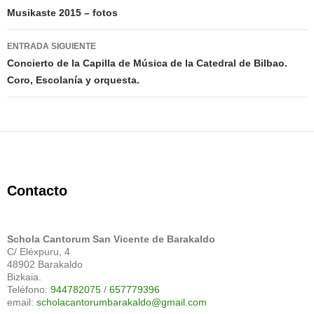
de
Musikaste 2015 – fotos
entradas
ENTRADA SIGUIENTE
Concierto de la Capilla de Música de la Catedral de Bilbao.
Coro, Escolanía y orquesta.
Contacto
Schola Cantorum San Vicente de Barakaldo
C/ Eléxpuru, 4
48902 Barakaldo
Bizkaia.
Teléfono:
944782075
/
657779396
email:
scholacantorumbarakaldo@gmail.com