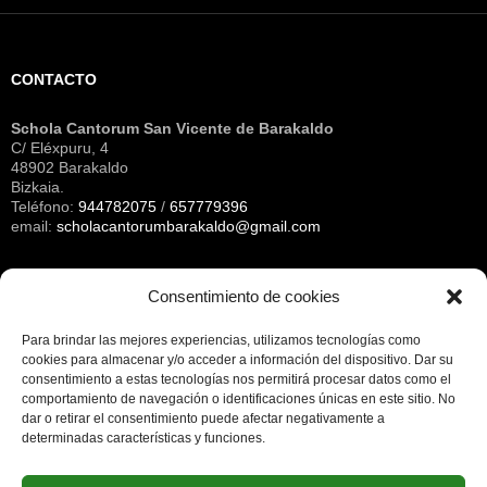
CONTACTO
Schola Cantorum San Vicente de Barakaldo
C/ Eléxpuru, 4
48902 Barakaldo
Bizkaia.
Teléfono:
944782075
/
657779396
email:
scholacantorumbarakaldo@gmail.com
Consentimiento de cookies
Archivos
Para brindar las mejores experiencias, utilizamos tecnologías como
cookies para almacenar y/o acceder a información del dispositivo.
Dar su
consentimiento a estas tecnologías nos permitirá procesar datos como el
NOTA LEGAL
comportamiento de navegación o identificaciones únicas en este sitio.
No
dar o retirar el consentimiento puede afectar negativamente a
determinadas características y funciones.
Nota legal