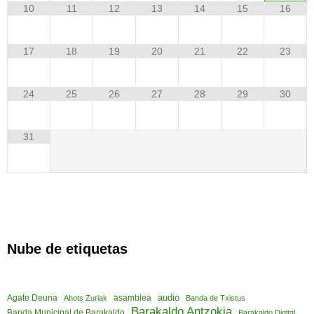
10
11
12
13
14
15
16
17
18
19
20
21
22
23
24
25
26
27
28
29
30
31
Nube de etiquetas
audio
asamblea
Agate Deuna
Ahots Zuriak
Banda de Txistus
Barakaldo Antzokia
Banda Municipal de Barakaldo
Barakaldo Digital