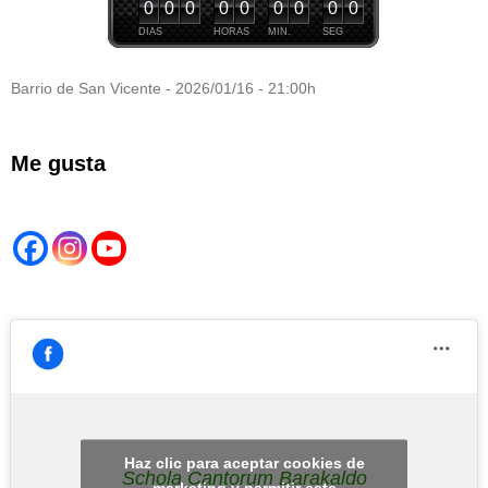
0
0
0
0
0
0
0
0
0
DIAS
HORAS
MIN.
SEG
Barrio de San Vicente - 2026/01/16 - 21:00h
Me gusta
Haz clic para aceptar cookies de
Schola Cantorum Barakaldo
marketing y permitir este