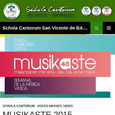
Buscar
Schola Cantorum San Vicente de BARAKALDO
SALTAR
MENÚ
AL
PRINCI
CONTENIDO
SCHOLA CANTORUM - VOCES GRAVES
,
VIDEO
MUSIKASTE 2015 –