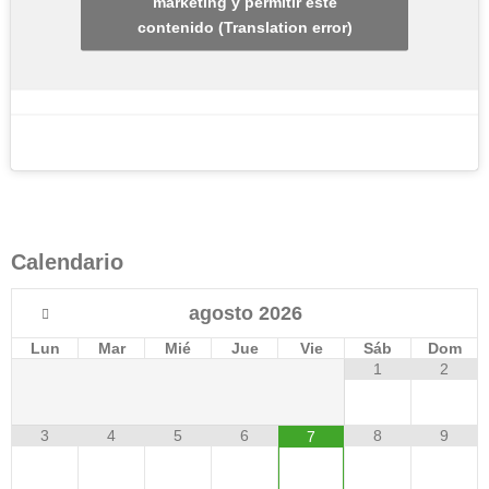
marketing y permitir este
contenido (Translation error)
Calendario
agosto
2026
Lun
Mar
Mié
Jue
Vie
Sáb
Dom
1
2
3
4
5
6
8
9
7