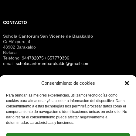
CONTACTO
Schola Cantorum San Vicente de Barakaldo
C/ Eléxpuru, 4
48902 Barakaldo
Bizkaia.
Teléfono:
944782075
/
657779396
email:
scholacantorumbarakaldo@gmail.com
Consentimiento de cookies
Archivos
Para brindar las mejores experiencias, utilizamos tecnologías como
cookies para almacenar y/o acceder a información del dispositivo.
Dar su
consentimiento a estas tecnologías nos permitirá procesar datos como el
NOTA LEGAL
comportamiento de navegación o identificaciones únicas en este sitio.
No
dar o retirar el consentimiento puede afectar negativamente a
determinadas características y funciones.
Nota legal