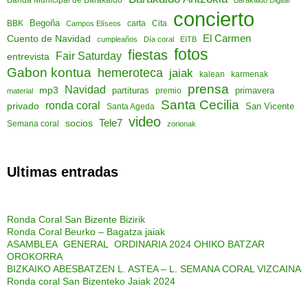
concierto
Begoña
Cita
BBK
Campos Elíseos
carta
El Carmen
Cuento de Navidad
cumpleaños
Día coral
EITB
fotos
fiestas
Fair Saturday
entrevista
Gabon kontua
hemeroteca
jaiak
kalean
karmenak
prensa
Navidad
mp3
partituras
primavera
material
premio
Santa Cecilia
ronda coral
privado
San Vicente
Santa Ageda
video
socios
Tele7
Semana coral
zorionak
Ultimas entradas
Ronda Coral San Bizente Bizirik
Ronda Coral Beurko – Bagatza jaiak
ASAMBLEA GENERAL ORDINARIA 2024 OHIKO BATZAR
OROKORRA
BIZKAIKO ABESBATZEN L. ASTEA – L. SEMANA CORAL VIZCAINA
Ronda coral San Bizenteko Jaiak 2024