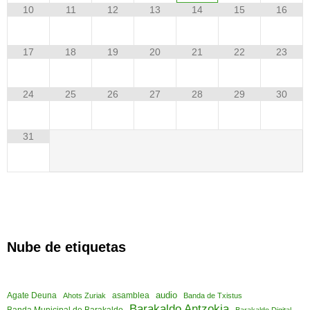
10
11
12
13
14
15
16
17
18
19
20
21
22
23
24
25
26
27
28
29
30
31
Nube de etiquetas
audio
asamblea
Agate Deuna
Ahots Zuriak
Banda de Txistus
Barakaldo Antzokia
Banda Municipal de Barakaldo
Barakaldo Digital