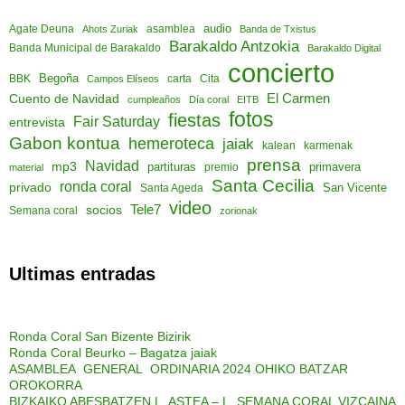
audio
asamblea
Agate Deuna
Ahots Zuriak
Banda de Txistus
Barakaldo Antzokia
Banda Municipal de Barakaldo
Barakaldo Digital
concierto
Begoña
Cita
BBK
Campos Elíseos
carta
El Carmen
Cuento de Navidad
cumpleaños
Día coral
EITB
fotos
fiestas
Fair Saturday
entrevista
Gabon kontua
hemeroteca
jaiak
kalean
karmenak
prensa
Navidad
mp3
partituras
primavera
material
premio
Santa Cecilia
ronda coral
privado
San Vicente
Santa Ageda
video
socios
Tele7
Semana coral
zorionak
Ultimas entradas
Ronda Coral San Bizente Bizirik
Ronda Coral Beurko – Bagatza jaiak
ASAMBLEA GENERAL ORDINARIA 2024 OHIKO BATZAR
OROKORRA
BIZKAIKO ABESBATZEN L. ASTEA – L. SEMANA CORAL VIZCAINA