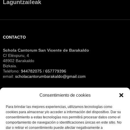
Laguntzaileak
CONTACTO
Schola Cantorum San Vicente de Barakaldo
C/ Eléxpuru, 4
48902 Barakaldo
Bizkaia.
Teléfono:
944782075
/
657779396
email:
scholacantorumbarakaldo@gmail.com
Consentimiento de cookies
Archivos
Para brindar las mejores experiencias, utilizamos tecnologías como
cookies para almacenar y/o acceder a información del dispositivo.
Dar su
consentimiento a estas tecnologías nos permitirá procesar datos como el
NOTA LEGAL
comportamiento de navegación o identificaciones únicas en este sitio.
No
dar o retirar el consentimiento puede afectar negativamente a