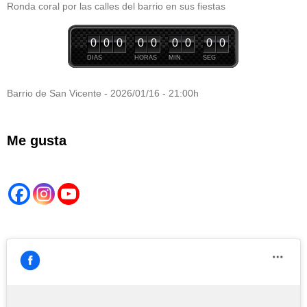
Ronda coral por las calles del barrio en sus fiestas
0
0
0
0
0
0
0
0
0
DIAS
HORAS
MIN.
SEG
Barrio de San Vicente - 2026/01/16 - 21:00h
Me gusta