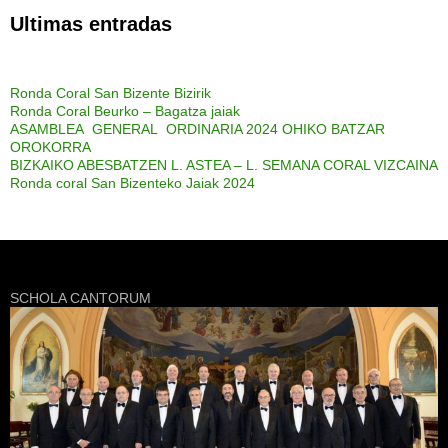
Ultimas entradas
Ronda Coral San Bizente Bizirik
Ronda Coral Beurko – Bagatza jaiak
ASAMBLEA GENERAL ORDINARIA 2024 OHIKO BATZAR
OROKORRA
BIZKAIKO ABESBATZEN L. ASTEA – L. SEMANA CORAL VIZCAINA
Ronda coral San Bizenteko Jaiak 2024
SCHOLA CANTORUM