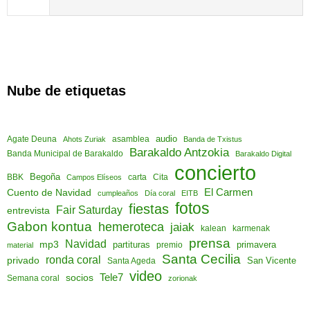
Nube de etiquetas
audio
asamblea
Agate Deuna
Ahots Zuriak
Banda de Txistus
Barakaldo Antzokia
Banda Municipal de Barakaldo
Barakaldo Digital
concierto
Begoña
Cita
BBK
Campos Elíseos
carta
El Carmen
Cuento de Navidad
cumpleaños
Día coral
EITB
fotos
fiestas
Fair Saturday
entrevista
Gabon kontua
hemeroteca
jaiak
kalean
karmenak
prensa
Navidad
mp3
partituras
primavera
material
premio
Santa Cecilia
ronda coral
privado
San Vicente
Santa Ageda
video
socios
Tele7
Semana coral
zorionak