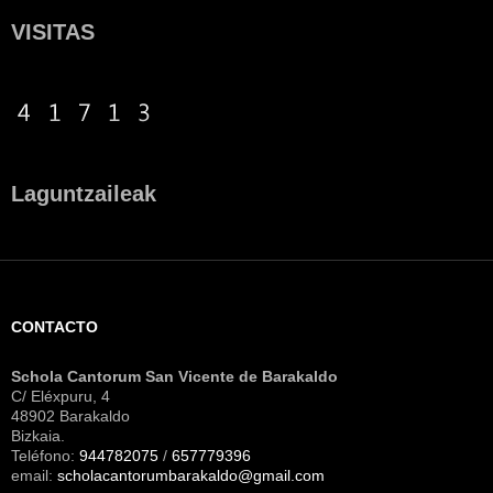
VISITAS
Laguntzaileak
CONTACTO
Schola Cantorum San Vicente de Barakaldo
C/ Eléxpuru, 4
48902 Barakaldo
Bizkaia.
Teléfono:
944782075
/
657779396
email:
scholacantorumbarakaldo@gmail.com