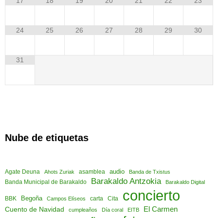
17
18
19
20
21
22
23
24
25
26
27
28
29
30
31
Nube de etiquetas
audio
asamblea
Agate Deuna
Ahots Zuriak
Banda de Txistus
Barakaldo Antzokia
Banda Municipal de Barakaldo
Barakaldo Digital
concierto
Begoña
Cita
BBK
Campos Elíseos
carta
El Carmen
Cuento de Navidad
cumpleaños
Día coral
EITB