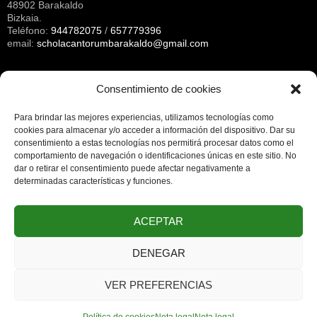
48902 Barakaldo
Bizkaia.
Teléfono:
944782075
/
657779396
email:
scholacantorumbarakaldo@gmail.com
Consentimiento de cookies
Archivos
Para brindar las mejores experiencias, utilizamos tecnologías como
cookies para almacenar y/o acceder a información del dispositivo.
Dar su
consentimiento a estas tecnologías nos permitirá procesar datos como el
NOTA LEGAL
comportamiento de navegación o identificaciones únicas en este sitio.
No
dar o retirar el consentimiento puede afectar negativamente a
determinadas características y funciones.
Nota legal
Política de cookies
ACEPTAR
Más información sobre las cookies
DENEGAR
VER PREFERENCIAS
Developed by
JOKer Design