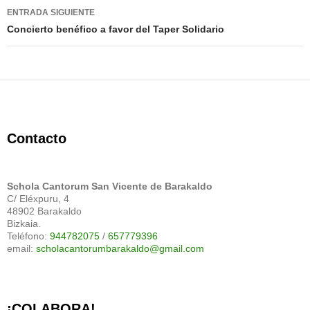
entradas
ENTRADA SIGUIENTE
Concierto benéfico a favor del Taper Solidario
Contacto
Schola Cantorum San Vicente de Barakaldo
C/ Eléxpuru, 4
48902 Barakaldo
Bizkaia.
Teléfono:
944782075
/
657779396
email:
scholacantorumbarakaldo@gmail.com
¡COLABORA!