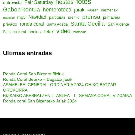
fotos
fiestas
Fair Saturday
entrevista
Gabon kontua
hemeroteca
jaiak
kalean
karmenak
prensa
Navidad
mp3
partituras
primavera
material
premio
Santa Cecilia
ronda coral
privado
San Vicente
Santa Ageda
video
socios
Tele7
Semana coral
zorionak
Ultimas entradas
Ronda Coral San Bizente Bizirik
Ronda Coral Beurko – Bagatza jaiak
ASAMBLEA GENERAL ORDINARIA 2024 OHIKO BATZAR
OROKORRA
BIZKAIKO ABESBATZEN L. ASTEA – L. SEMANA CORAL VIZCAINA
Ronda coral San Bizenteko Jaiak 2024