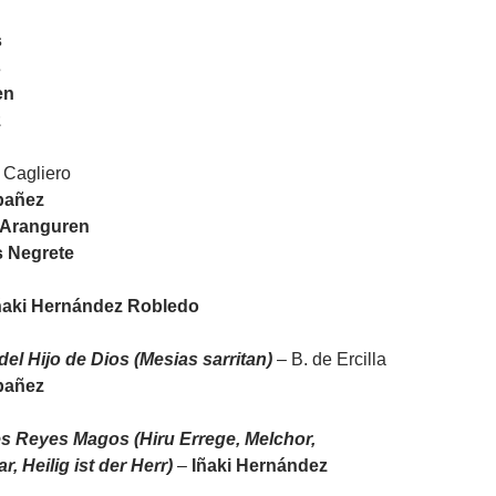
s
s
en
z
 Cagliero
bañez
Aranguren
s Negrete
ñaki Hernández Robledo
el Hijo de Dios (Mesias sarritan)
– B. de Ercilla
bañez
res Reyes Magos (Hiru Errege, Melchor,
r, Heilig ist der Herr)
–
Iñaki Hernández