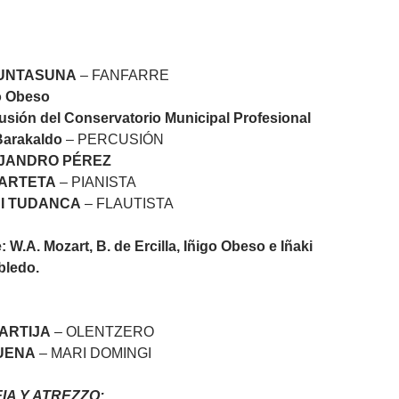
AGUNTASUNA
– FANFARRE
o Obeso
sión del Conservatorio Municipal Profesional
Barakaldo
– PERCUSIÓN
JANDRO PÉREZ
 ARTETA
– PIANISTA
I TUDANCA
– FLAUTISTA
 W.A. Mozart, B. de Ercilla, Iñigo Obeso e Iñaki
bledo.
ARTIJA
– OLENTZERO
UENA
– MARI DOMINGI
A Y ATREZZO: