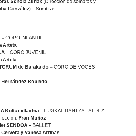
bras Schola Zuriak
(Dirección de sombras y
eba González
) – Sombras
 –
CORO INFANTIL
a Arteta
LA –
CORO JUVENIL
a Arteta
ORUM de Barakaldo –
CORO DE VOCES
i Hernández Robledo
Kultur elkartea –
EUSKAL DANTZA TALDEA
irección:
Fran Muñoz
llet SENDOA –
BALLET
i Cervera y Vanesa Arribas