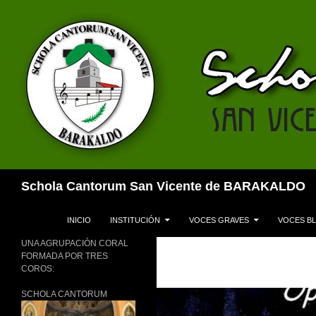
Buscar
Schola Cantorum San Vicente de BARAKALDO
SALTAR AL CONTENIDO
INICIO
INSTITUCIÓN
VOCES GRAVES
VOCES B
UNA AGRUPACIÓN CORAL
FORMADA POR TRES
COROS:
SCHOLA CANTORUM