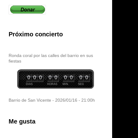
Próximo concierto
Ronda coral por las calles del barrio en sus
fiestas
0
0
0
0
0
0
0
0
0
DIAS
HORAS
MIN.
SEG
Barrio de San Vicente - 2026/01/16 - 21:00h
Me gusta