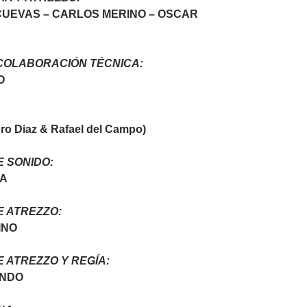
CUEVAS – CARLOS MERINO – OSCAR
COLABORACIÓN TÉCNICA:
O
o Diaz & Rafael del Campo)
 SONIDO:
RA
E ATREZZO:
INO
 ATREZZO Y REGÍA:
ONDO