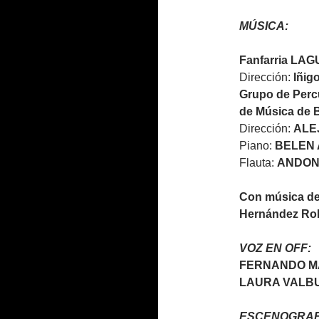
MÚSICA:
Fanfarria L
Dirección:
Iñig
Grupo de Percu
de Música de 
Dirección:
ALE
Piano:
BELEN
Flauta:
ANDON
Con música de:
Hernández Ro
VOZ EN OFF:
FERNANDO M
LAURA VALB
ESCENOGRAFI