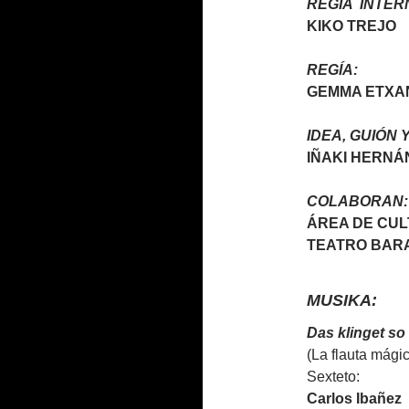
REGÍA INTER
KIKO TREJO
REGÍA:
GEMMA ETXA
IDEA, GUIÓN 
IÑAKI HERN
COLABORAN:
ÁREA DE CU
TEATRO BAR
MUSIKA:
Das klinget so 
(La flauta mági
Sexteto:
Carlos Ibañez