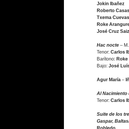
Jokin Ibañez
Roberto Casa
Txema Cueva
Roke Arangur
José Cruz Sai
Hac nocte
– M.
Tenor:
Carlos I
Barítono:
Roke 
Bajo:
José Luí
Agur María
–
I
Al Nacimiento d
Tenor:
Carlos I
Suite de los t
Gaspar, Baltasa
Robledo