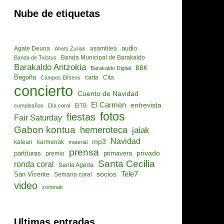
Nube de etiquetas
audio
asamblea
Agate Deuna
Ahots Zuriak
Banda de Txistus
Banda Municipal de Barakaldo
Barakaldo Antzokia
Barakaldo Digital
BBK
Begoña
Cita
Campos Elíseos
carta
concierto
Cuento de Navidad
El Carmen
entrevista
cumpleaños
Día coral
EITB
fotos
fiestas
Fair Saturday
Gabon kontua
hemeroteca
jaiak
Navidad
mp3
kalean
karmenak
material
prensa
privado
partituras
primavera
premio
Santa Cecilia
ronda coral
Santa Ageda
socios
Tele7
San Vicente
Semana coral
video
zorionak
Ultimas entradas