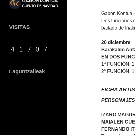
Gabon Kontua 
Dos funciones 
VISITAS
bailado de Iña
20 diciembre
Barakaldo Ant
EN DOS FUNC
1ª FUNCIÓN: 1
Laguntzaileak
2ª FUNCIÓN: 1
FICHA ARTÍ
PERSONAJES
IZARO MAGUR
MAIALEN CU
FERNANDO I