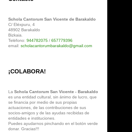
Schola Cantorum San Vicente de Barakaldo
C/ Eléxpuru, 4
48902 Barakaldo
Bizkaia.
Teléfono:
944782075
/
657779396
email:
scholacantorumbarakaldo@gmail.com
¡COLABORA!
La
Schola Cantorum San Vicente - Barakaldo
es una entidad cultural, sin ánimo de lucro, que
se financia por medio de sus propias
actuaciones, de las contribuciones de sus
socios-amigos y de las ayudas recibidas de
entidades e instituciones.
Puedes ayudarnos pinchando en el botón verde
donar. Gracias!!!