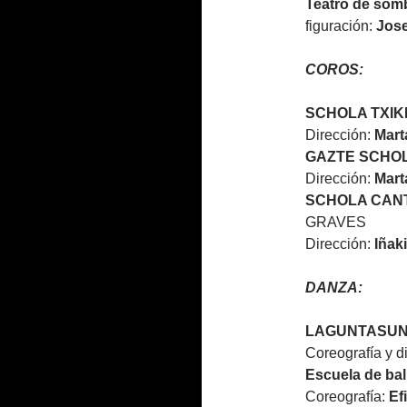
Teatro de som
figuración:
Jos
COROS:
SCHOLA TXIKI
Dirección:
Mart
GAZTE SCHO
Dirección:
Mart
SCHOLA CANT
GRAVES
Dirección:
Iñak
DANZA:
LAGUNTASUNA 
Coreografía y d
Escuela de ba
Coreografía:
Ef