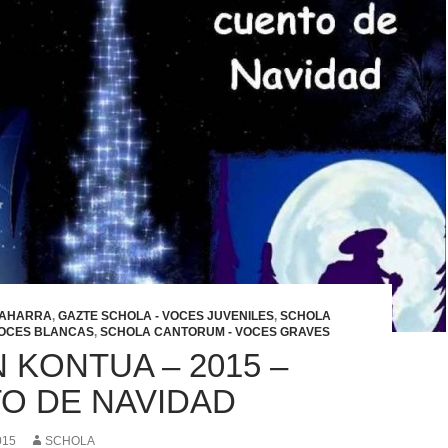
ZAHARRA
,
GAZTE SCHOLA - VOCES JUVENILES
,
SCHOLA
VOCES BLANCAS
,
SCHOLA CANTORUM - VOCES GRAVES
 KONTUA – 2015 –
O DE NAVIDAD
015
SCHOLA