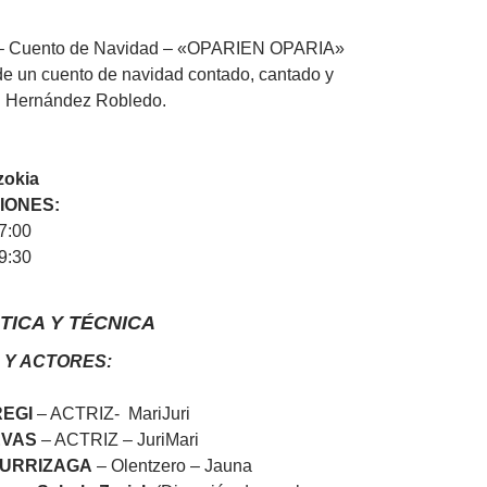
– Cuento de Navidad – «OPARIEN OPARIA»
de un cuento de navidad contado, cantado y
ki Hernández Robledo.
zokia
IONES:
7:00
9:30
STICA Y TÉCNICA
 Y ACTORES:
EGI
– ACTRIZ- MariJuri
EVAS
– ACTRIZ – JuriMari
TURRIZAGA
– Olentzero – Jauna