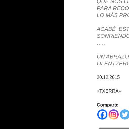
QUE NOS L
PARA RECO
LO MÁS PR
ACABÉ EST
SONRIENDO
…..
UN ABRAZO
OLENTZER
20.12.2015
«TXERRA»
Comparte