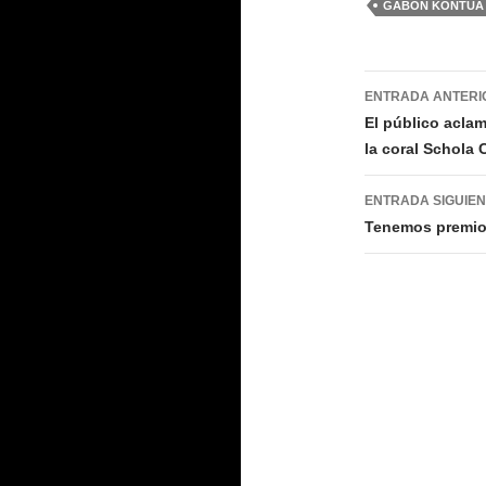
GABON KONTUA
Navegac
ENTRADA ANTERI
de
El público acla
la coral Schola
entradas
ENTRADA SIGUIE
Tenemos premio