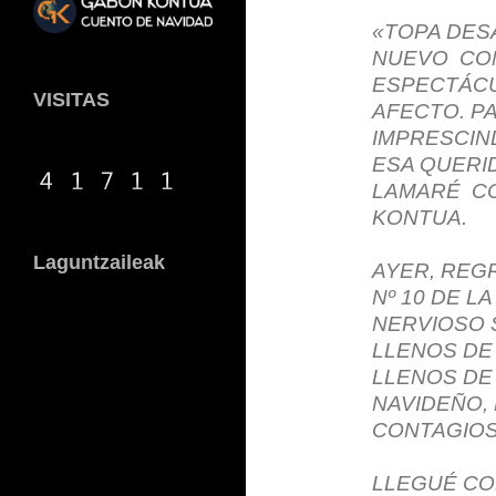
«TOPA DESA
NUEVO CON
ESPECTÁCU
VISITAS
AFECTO. PA
IMPRESCIN
ESA QUERID
LAMARÉ CO
KONTUA.
Laguntzaileak
AYER, REG
Nº 10 DE LA
NERVIOSO 
LLENOS DE
LLENOS DE
NAVIDEÑO,
CONTAGIOS
LLEGUÉ CON