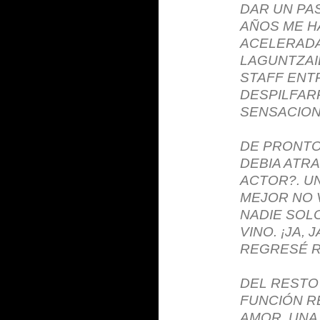
DAR UN PA
AÑOS ME H
ACELERADA
LAGUNTZAI
STAFF ENT
DESPILFAR
SENSACION
DE PRONTO 
DEBIA ATRA
ACTOR?. U
MEJOR NO 
NADIE SOL
VINO. ¡JA,
REGRESÉ R
DEL RESTO
FUNCIÓN RE
AMOR. UNA