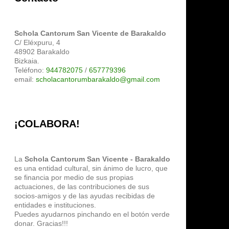
Schola Cantorum San Vicente de Barakaldo
C/ Eléxpuru, 4
48902 Barakaldo
Bizkaia.
Teléfono:
944782075
/
657779396
email:
scholacantorumbarakaldo@gmail.com
¡COLABORA!
La
Schola Cantorum San Vicente - Barakaldo
es una entidad cultural, sin ánimo de lucro, que
se financia por medio de sus propias
actuaciones, de las contribuciones de sus
socios-amigos y de las ayudas recibidas de
entidades e instituciones.
Puedes ayudarnos pinchando en el botón verde
donar. Gracias!!!