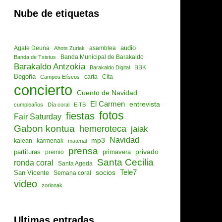
Nube de etiquetas
audio
asamblea
Agate Deuna
Ahots Zuriak
Banda de Txistus
Banda Municipal de Barakaldo
Barakaldo Antzokia
Barakaldo Digital
BBK
Begoña
Cita
Campos Elíseos
carta
concierto
Cuento de Navidad
El Carmen
entrevista
cumpleaños
Día coral
EITB
fotos
fiestas
Fair Saturday
Gabon kontua
hemeroteca
jaiak
Navidad
mp3
kalean
karmenak
material
prensa
privado
partituras
primavera
premio
Santa Cecilia
ronda coral
Santa Ageda
socios
Tele7
San Vicente
Semana coral
video
zorionak
Ultimas entradas