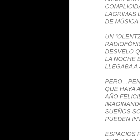
COMPLICID
LAGRIMAS 
DE MÚSICA.
UN “OLENT
RADIOFÓNI
DESVELO Q
LA NOCHE 
LLEGABA A 
PERO…PENS
QUE HAYA 
AÑO FELICI
IMAGINAND
SUEÑOS SO
PUEDEN IN
ESPACIOS P