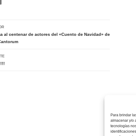
ión
OR
ma al centenar de actores del «Cuento de Navidad» de
 Cantorum
NTE
!!!
Para brindar la
almacenar y/o a
tecnologías no
identificaciones