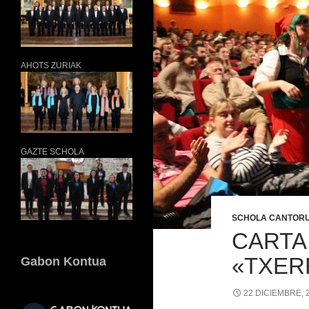
AHOTS ZURIAK
GAZTE SCHOLA
SCHOLA CANTORU
CARTA
«TXER
Gabon Kontua
22 DICIEMBRE, 