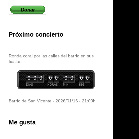
Próximo concierto
Ronda coral por las calles del barrio en sus
fiestas
0
0
0
0
0
0
0
0
0
DIAS
HORAS
MIN.
SEG
Barrio de San Vicente - 2026/01/16 - 21:00h
Me gusta