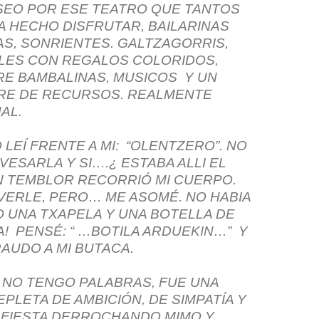
SEO POR ESE TEATRO QUE TANTOS
A HECHO DISFRUTAR, BAILARINAS
S, SONRIENTES. GALTZAGORRIS,
LES CON REGALOS COLORIDOS,
RE BAMBALINAS, MUSICOS Y UN
RE DE RECURSOS. REALMENTE
AL.
LEÍ FRENTE A MI: “OLENTZERO”. NO
VESARLA Y SI….¿ ESTABA ALLI EL
N TEMBLOR RECORRIÓ MI CUERPO.
VERLE, PERO… ME ASOMÉ. NO HABIA
O UNA TXAPELA Y UNA BOTELLA DE
 JA! PENSÉ: “ …BOTILA ARDUEKIN…” Y
AUDO A MI BUTACA.
 NO TENGO PALABRAS, FUE UNA
PLETA DE AMBICIÓN, DE SIMPATÍA Y
 FIESTA DERROCHANDO MIMO Y