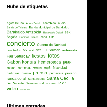
Nube de etiquetas
audio
asamblea
Agate Deuna
Ahots Zuriak
Banda de Txistus
Banda Municipal de Barakaldo
Barakaldo Antzokia
Barakaldo Digital
BBK
Begoña
Cita
Campos Elíseos
carta
concierto
Cuento de Navidad
El Carmen
entrevista
cumpleaños
Día coral
EITB
fotos
fiestas
Fair Saturday
Gabon kontua
hemeroteca
jaiak
Navidad
mp3
kalean
karmenak
material
prensa
privado
partituras
primavera
premio
Santa Cecilia
ronda coral
Santa Ageda
socios
Tele7
San Vicente
Semana coral
video
zorionak
Ultimas entradas