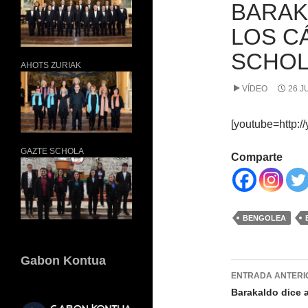
BARAK
LOS C
SCHOL
AHOTS ZURIAK
VÍDEO
26 J
[youtube=http:/
GAZTE SCHOLA
Comparte
BENGOLEA
Gabon Kontua
Navegac
ENTRADA ANTERI
de
Barakaldo dice 