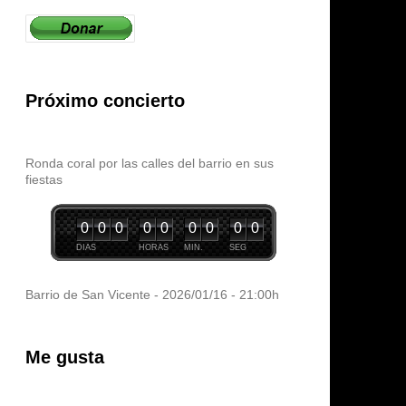
Próximo concierto
Ronda coral por las calles del barrio en sus
fiestas
0
0
0
0
0
0
0
0
0
DIAS
HORAS
MIN.
SEG
Barrio de San Vicente - 2026/01/16 - 21:00h
Me gusta