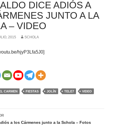
ALDO DICE ADIÓS A
ÁRMENES JUNTO A LA
A – VIDEO
ULIO, 2015
SCHOLA
/youtu.be/hjyP3Lfa5J0]
EL CARMEN
FIESTAS
JOLÍN
TELE7
VIDEO
ión
OR
adiós a los Cármenes junto a la Schola – Fotos