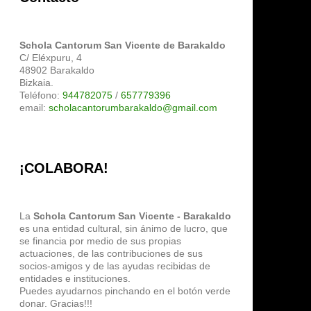
Schola Cantorum San Vicente de Barakaldo
C/ Eléxpuru, 4
48902 Barakaldo
Bizkaia.
Teléfono:
944782075
/
657779396
email:
scholacantorumbarakaldo@gmail.com
¡COLABORA!
La
Schola Cantorum San Vicente - Barakaldo
es una entidad cultural, sin ánimo de lucro, que
se financia por medio de sus propias
actuaciones, de las contribuciones de sus
socios-amigos y de las ayudas recibidas de
entidades e instituciones.
Puedes ayudarnos pinchando en el botón verde
donar. Gracias!!!