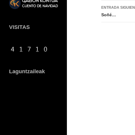
entradas
ENTRADA SIGUIE
Soñé…
VISITAS
Laguntzaileak