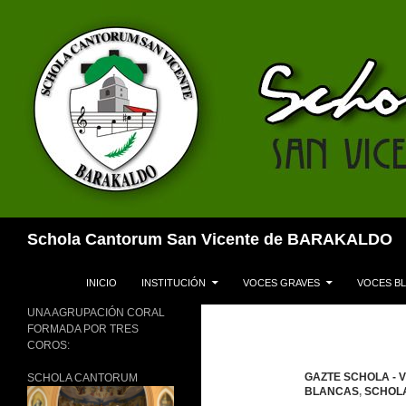
Buscar
Schola Cantorum San Vicente de BARAKALDO
SALTAR AL CONTENIDO
INICIO
INSTITUCIÓN
VOCES GRAVES
VOCES B
UNA AGRUPACIÓN CORAL
FORMADA POR TRES
COROS:
GAZTE SCHOLA - 
SCHOLA CANTORUM
BLANCAS
,
SCHOLA