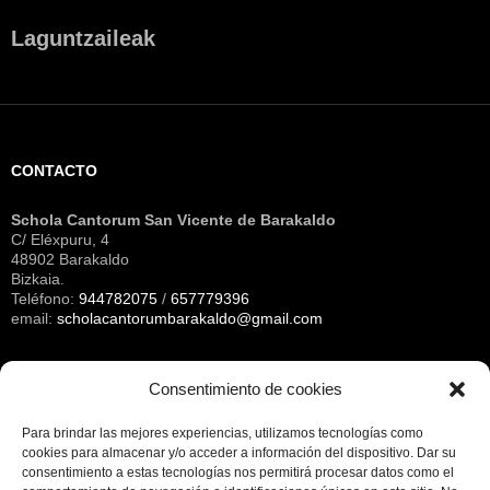
Laguntzaileak
CONTACTO
Schola Cantorum San Vicente de Barakaldo
C/ Eléxpuru, 4
48902 Barakaldo
Bizkaia.
Teléfono:
944782075
/
657779396
email:
scholacantorumbarakaldo@gmail.com
Consentimiento de cookies
Archivos
Para brindar las mejores experiencias, utilizamos tecnologías como
cookies para almacenar y/o acceder a información del dispositivo.
Dar su
consentimiento a estas tecnologías nos permitirá procesar datos como el
NOTA LEGAL