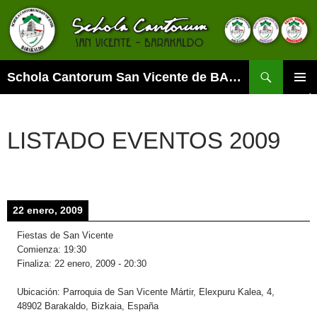
Buscar
Schola Cantorum San Vicente de BARAKALDO
SALTAR
MENÚ
AL
PRINCI
CONTENIDO
LISTADO EVENTOS 2009
22 enero, 2009
Fiestas de San Vicente
Comienza:
19:30
Finaliza:
22 enero, 2009
-
20:30
Ubicación:
Parroquia de San Vicente Mártir, Elexpuru Kalea, 4,
48902 Barakaldo, Bizkaia, España